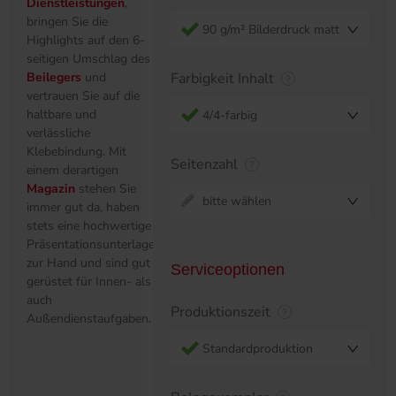
Dienstleistungen
,
bringen Sie die
90 g/m² Bilderdruck matt
Highlights auf den 6-
seitigen Umschlag des
Beilegers
und
Farbigkeit Inhalt
vertrauen Sie auf die
haltbare und
4/4-farbig
verlässliche
Klebebindung. Mit
Seitenzahl
einem derartigen
Magazin
stehen Sie
bitte wählen
immer gut da, haben
stets eine hochwertige
Präsentationsunterlage
zur Hand und sind gut
Serviceoptionen
gerüstet für Innen- als
auch
Produktionszeit
Außendienstaufgaben.
Standardproduktion