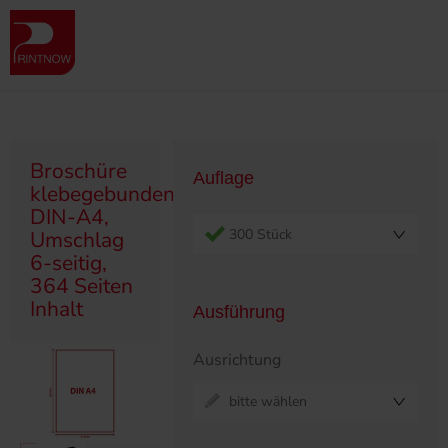
" >
Produktübersicht
Broschüren
Klebegebunden
Broschüre klebegebunden, DIN-A4, Umschlag 6-seitig, 364 Seiten
Inhalt
Broschüre
Auflage
klebegebunden,
DIN-A4,
300 Stück
Umschlag
6-seitig,
364 Seiten
Inhalt
Ausführung
Ausrichtung
bitte wählen