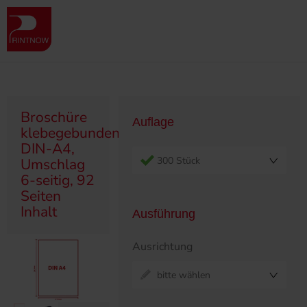
" >
Produktübersicht
Broschüren
Klebegebunden
Broschüre klebegebunden, DIN-A4, Umschlag 6-seitig, 92 Seiten
Inhalt
Broschüre
Auflage
klebegebunden,
DIN-A4,
300 Stück
Umschlag
6-seitig, 92
Seiten
Inhalt
Ausführung
Ausrichtung
bitte wählen