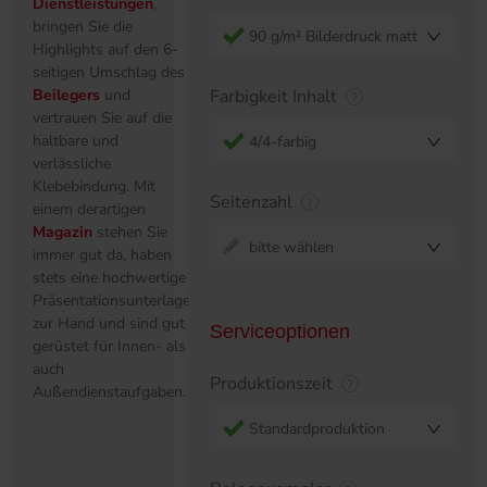
Dienstleistungen
,
bringen Sie die
90 g/m² Bilderdruck matt
Highlights auf den 6-
seitigen Umschlag des
Beilegers
und
Farbigkeit Inhalt
vertrauen Sie auf die
haltbare und
4/4-farbig
verlässliche
Klebebindung. Mit
Seitenzahl
einem derartigen
Magazin
stehen Sie
bitte wählen
immer gut da, haben
stets eine hochwertige
Präsentationsunterlage
zur Hand und sind gut
Serviceoptionen
gerüstet für Innen- als
auch
Produktionszeit
Außendienstaufgaben.
Standardproduktion