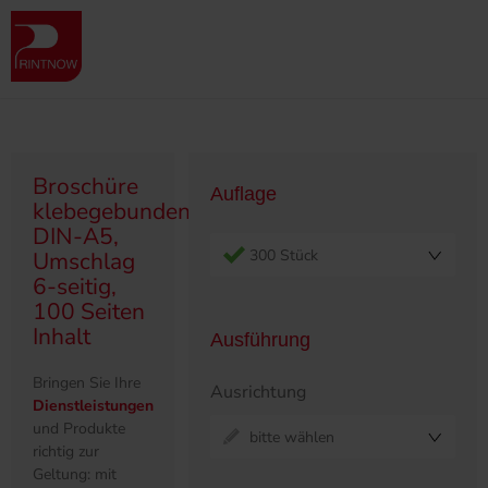
" >
Produktübersicht
Broschüren
Klebegebunden
Broschüre klebegebunden, DIN-A5, Umschlag 6-seitig, 100 Seiten
Inhalt
Broschüre
Auflage
klebegebunden,
DIN-A5,
300 Stück
Umschlag
6-seitig,
100 Seiten
Inhalt
Ausführung
Bringen Sie Ihre
Ausrichtung
Dienstleistungen
und Produkte
bitte wählen
richtig zur
Geltung: mit