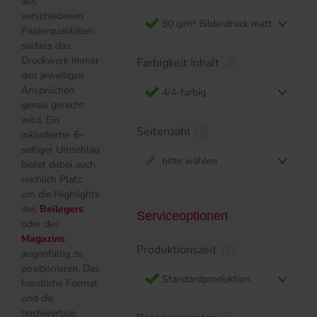
aus
verschiedenen
90 g/m² Bilderdruck matt
Papierqualitäten,
sodass das
Druckwerk immer
Farbigkeit Inhalt
den jeweiligen
Ansprüchen
4/4-farbig
genau gerecht
wird. Ein
Seitenzahl
inkludierter 6-
seitiger Umschlag
bitte wählen
bietet dabei auch
reichlich Platz,
um die Highlights
des
Beilegers
Serviceoptionen
oder des
Magazins
Produktionszeit
augenfällig zu
positionieren. Das
Standardproduktion
handliche Format
und die
hochwertige