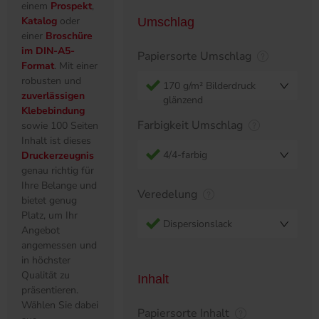
einem
Prospekt
,
Katalog
oder
Umschlag
einer
Broschüre
im DIN-A5-
Papiersorte Umschlag
Format
. Mit einer
robusten und
170 g/m² Bilderdruck
zuverlässigen
glänzend
Klebebindung
Farbigkeit Umschlag
sowie 100 Seiten
Inhalt ist dieses
4/4-farbig
Druckerzeugnis
genau richtig für
Ihre Belange und
Veredelung
bietet genug
Platz, um Ihr
Dispersionslack
Angebot
angemessen und
in höchster
Qualität zu
Inhalt
präsentieren.
Wählen Sie dabei
Papiersorte Inhalt