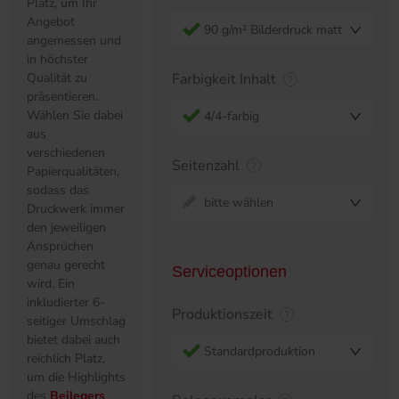
Platz, um Ihr
Angebot
90 g/m² Bilderdruck matt
angemessen und
in höchster
Qualität zu
Farbigkeit Inhalt
präsentieren.
Wählen Sie dabei
4/4-farbig
aus
verschiedenen
Seitenzahl
Papierqualitäten,
sodass das
bitte wählen
Druckwerk immer
den jeweiligen
Ansprüchen
genau gerecht
Serviceoptionen
wird. Ein
inkludierter 6-
Produktionszeit
seitiger Umschlag
bietet dabei auch
Standardproduktion
reichlich Platz,
um die Highlights
des
Beilegers