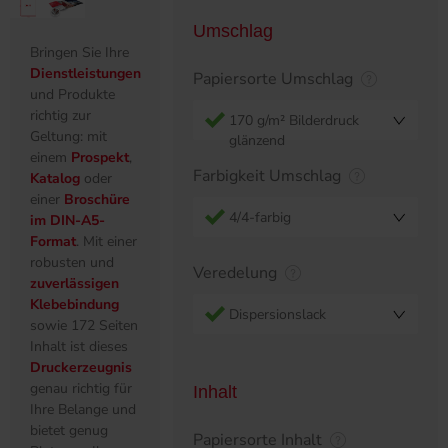
Umschlag
Bringen Sie Ihre
Dienstleistungen
Papiersorte Umschlag
und Produkte
richtig zur
170 g/m² Bilderdruck
Geltung: mit
glänzend
einem
Prospekt
,
Farbigkeit Umschlag
Katalog
oder
einer
Broschüre
4/4-farbig
im DIN-A5-
Format
. Mit einer
robusten und
Veredelung
zuverlässigen
Klebebindung
Dispersionslack
sowie 172 Seiten
Inhalt ist dieses
Druckerzeugnis
genau richtig für
Inhalt
Ihre Belange und
bietet genug
Papiersorte Inhalt