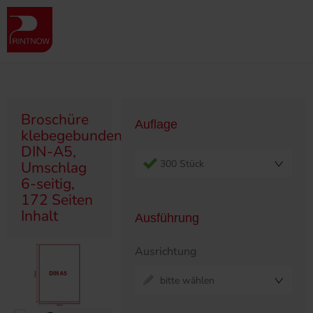
" >
Produktübersicht
Broschüren
Klebegebunden
Broschüre klebegebunden, DIN-A5, Umschlag 6-seitig, 172 Seiten
Inhalt
Broschüre
Auflage
klebegebunden,
DIN-A5,
300 Stück
Umschlag
6-seitig,
172 Seiten
Inhalt
Ausführung
Ausrichtung
bitte wählen