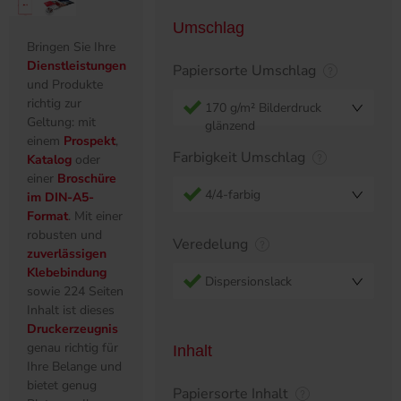
Umschlag
Bringen Sie Ihre
Dienstleistungen
Papiersorte Umschlag
und Produkte
richtig zur
170 g/m² Bilderdruck
Geltung: mit
glänzend
einem
Prospekt
,
Farbigkeit Umschlag
Katalog
oder
einer
Broschüre
4/4-farbig
im DIN-A5-
Format
. Mit einer
robusten und
Veredelung
zuverlässigen
Klebebindung
Dispersionslack
sowie 224 Seiten
Inhalt ist dieses
Druckerzeugnis
genau richtig für
Inhalt
Ihre Belange und
bietet genug
Papiersorte Inhalt