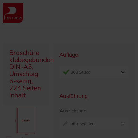
" >
Produktübersicht
Broschüren
Klebegebunden
Broschüre klebegebunden, DIN-A5, Umschlag 6-seitig, 224 Seiten
Inhalt
Broschüre
Auflage
klebegebunden,
DIN-A5,
300 Stück
Umschlag
6-seitig,
224 Seiten
Inhalt
Ausführung
Ausrichtung
bitte wählen