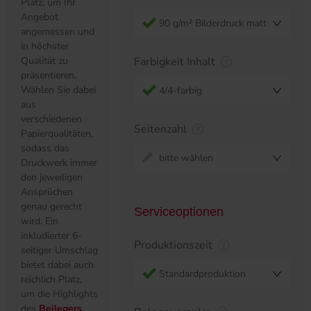
Platz, um Ihr
Angebot
90 g/m² Bilderdruck matt
angemessen und
in höchster
Qualität zu
Farbigkeit Inhalt
präsentieren.
Wählen Sie dabei
4/4-farbig
aus
verschiedenen
Seitenzahl
Papierqualitäten,
sodass das
bitte wählen
Druckwerk immer
den jeweiligen
Ansprüchen
genau gerecht
Serviceoptionen
wird. Ein
inkludierter 6-
Produktionszeit
seitiger Umschlag
bietet dabei auch
Standardproduktion
reichlich Platz,
um die Highlights
des
Beilegers