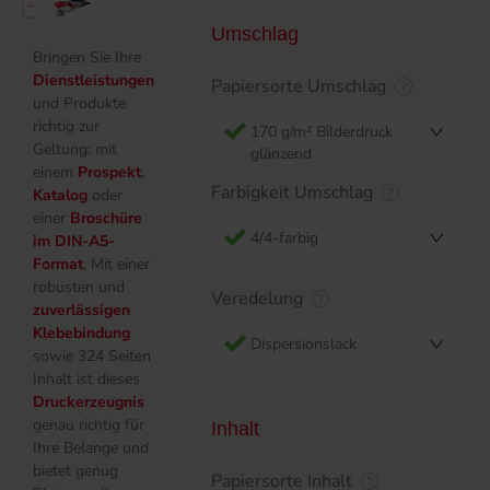
Umschlag
Bringen Sie Ihre
Dienstleistungen
Papiersorte Umschlag
und Produkte
richtig zur
170 g/m² Bilderdruck
Geltung: mit
glänzend
einem
Prospekt
,
Farbigkeit Umschlag
Katalog
oder
einer
Broschüre
4/4-farbig
im DIN-A5-
Format
. Mit einer
robusten und
Veredelung
zuverlässigen
Klebebindung
Dispersionslack
sowie 324 Seiten
Inhalt ist dieses
Druckerzeugnis
genau richtig für
Inhalt
Ihre Belange und
bietet genug
Papiersorte Inhalt