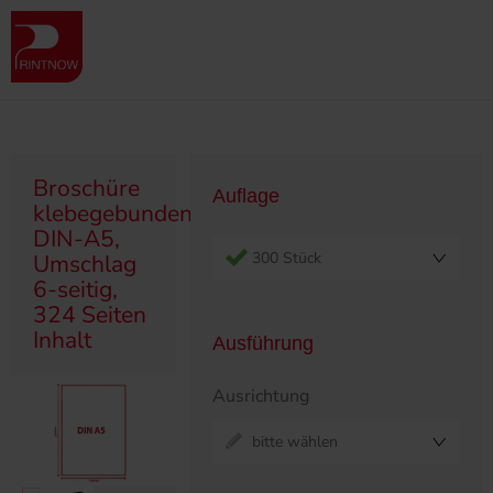
" >
Produktübersicht
Broschüren
Klebegebunden
Broschüre klebegebunden, DIN-A5, Umschlag 6-seitig, 324 Seiten
Inhalt
Broschüre
Auflage
klebegebunden,
DIN-A5,
300 Stück
Umschlag
6-seitig,
324 Seiten
Inhalt
Ausführung
Ausrichtung
bitte wählen