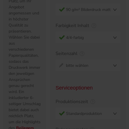
Platz, um Ihr
Angebot
90 g/m² Bilderdruck matt
angemessen und
in höchster
Qualität zu
Farbigkeit Inhalt
präsentieren.
Wählen Sie dabei
4/4-farbig
aus
verschiedenen
Seitenzahl
Papierqualitäten,
sodass das
bitte wählen
Druckwerk immer
den jeweiligen
Ansprüchen
genau gerecht
Serviceoptionen
wird. Ein
inkludierter 6-
Produktionszeit
seitiger Umschlag
bietet dabei auch
Standardproduktion
reichlich Platz,
um die Highlights
des
Beilegers