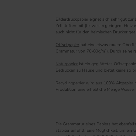
Bilderdruckpapier
eignet sich sehr gut zur
Zellstoffen mit (teilweise) geringem Holz
auch nicht für den heimischen Drucker gee
Offsetpapier
hat eine etwas rauere Oberfl
Grammatur von 70-80g/m²). Durch seine raue
Naturpapier
ist ein geglättetes Offsetpap
Bedrucken zu Hause und bietet keine so br
Recyclingpapier
wird aus 100% Altpapier he
Produktion eine erhebliche Menge Wasser 
Die Grammatur
eines Papiers hat ebenfall
stabiler anfühlt. Eine Möglichkeit, um ei