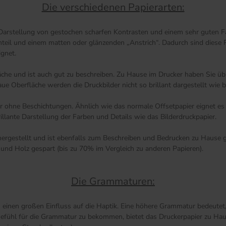
Die verschiedenen Papierarten:
 Darstellung von gestochen scharfen Kontrasten und einem sehr guten Fa
anteil und einem matten oder glänzenden „Anstrich“. Dadurch sind diese 
ignet.
äche und ist auch gut zu beschreiben. Zu Hause im Drucker haben Sie übr
 Oberfläche werden die Druckbilder nicht so brillant dargestellt wie be
ier ohne Beschichtungen. Ähnlich wie das normale Offsetpapier eignet e
illante Darstellung der Farben und Details wie das Bilderdruckpapier.
rgestellt und ist ebenfalls zum Beschreiben und Bedrucken zu Hause ge
und Holz gespart (bis zu 70% im Vergleich zu anderen Papieren).
Die Grammaturen:
s einen großen Einfluss auf die Haptik. Eine höhere Grammatur bedeutet, 
n Gefühl für die Grammatur zu bekommen, bietet das Druckerpapier zu Hau