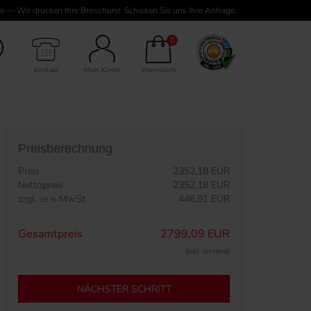
e — Wir drucken Ihre Broschüre!
Schicken Sie uns Ihre Anfrage.
0 Seiten Inhalt
0
Kontakt
Mein Konto
Warenkorb
Preisberechnung
Preis
2352,18 EUR
Nettopreis
2352,18 EUR
zzgl.
MwSt
446,91 EUR
19 %
Gesamtpreis
2799,09 EUR
(inkl. Versand)
NÄCHSTER SCHRITT