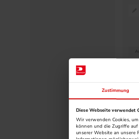
Pr
A
30
40
50
60
Zustimmung
75
80
Diese Webseite verwendet C
90
Wir verwenden Cookies, um I
10
können und die Zugriffe au
11
unserer Website an unsere P
12