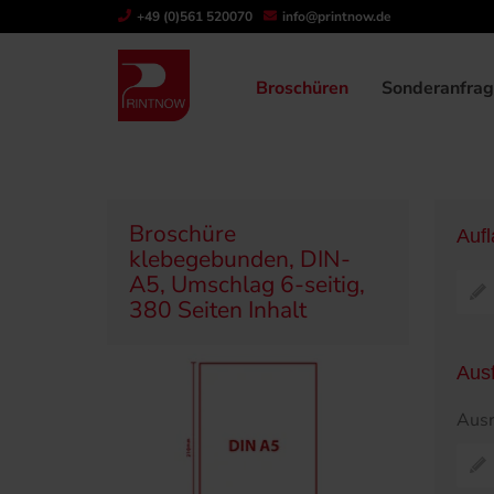
" >
+49 (0)561 520070
info@printnow.de
Produktübersicht
Broschüren
Klebegeb
Broschüren
Sonderanfra
Broschüre
Auf
klebegebunden, DIN-
A5, Umschlag 6-seitig,
380 Seiten Inhalt
Aus
Ausr