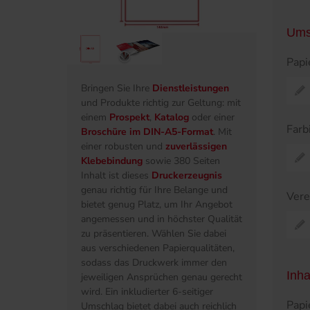
Ums
Papi
Bringen Sie Ihre
Dienstleistungen
und Produkte richtig zur Geltung: mit
einem
Prospekt
,
Katalog
oder einer
Farb
Broschüre im DIN-A5-Format
. Mit
einer robusten und
zuverlässigen
Klebebindung
sowie 380 Seiten
Inhalt ist dieses
Druckerzeugnis
genau richtig für Ihre Belange und
Ver
bietet genug Platz, um Ihr Angebot
angemessen und in höchster Qualität
zu präsentieren. Wählen Sie dabei
aus verschiedenen Papierqualitäten,
sodass das Druckwerk immer den
Inha
jeweiligen Ansprüchen genau gerecht
wird. Ein inkludierter 6-seitiger
Papi
Umschlag bietet dabei auch reichlich