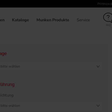
Printnow.d
unden
Broschüre klebegebunden, DIN-A5, Umschlag 6-seitig, 38
gen
Kataloge
Munken Produkte
Service
FAQ
lage
bitte wählen
führung
ichtung
bitte wählen